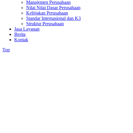
Manajemen Perusahaan
Nilai Nilai Dasar Perusahaan
Kebijakan Perusahaan
Standar Internasional dan K3
Struktur Perusahaan
Jasa Layanan
Berita
Kontak
Top